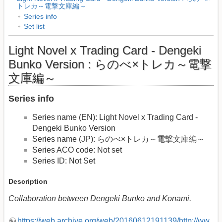
トレカ～電撃文庫編～
Series info
Set list
Light Novel x Trading Card - Dengeki
Bunko Version : らのべ×トレカ～電撃
文庫編～
Series info
Series name (EN): Light Novel x Trading Card -
Dengeki Bunko Version
Series name (JP): らのべ×トレカ～電撃文庫編～
Series ACO code: Not set
Series ID: Not Set
Description
Collaboration between Dengeki Bunko and Konami.
https://web.archive.org/web/20160612191139/http://ww