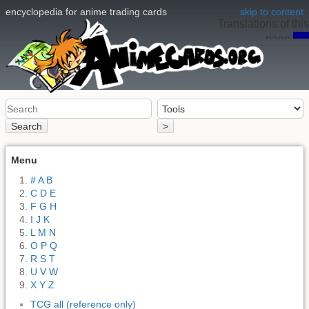
encyclopedia for anime trading cards
skip to content
Translations of this
page:
en
Search
>
Menu
# A B
C D E
F G H
I J K
L M N
O P Q
R S T
U V W
X Y Z
TCG all (reference only)