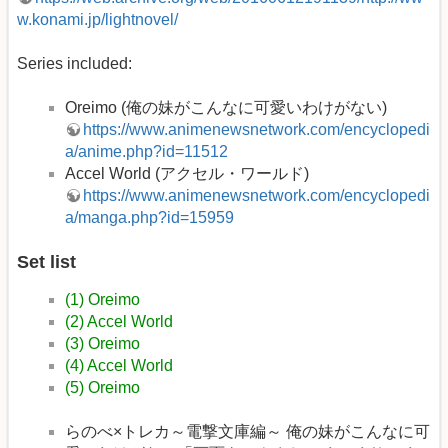
w.konami.jp/lightnovel/
Series included:
Oreimo (俺の妹がこんなに可愛いわけがない)
https://www.animenewsnetwork.com/encyclopedi
a/anime.php?id=11512
Accel World (アクセル・ワールド)
https://www.animenewsnetwork.com/encyclopedi
a/manga.php?id=15959
Set list
(1) Oreimo
(2) Accel World
(3) Oreimo
(4) Accel World
(5) Oreimo
らのべ×トレカ～電撃文庫編～ 俺の妹がこんなに可