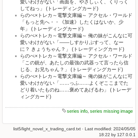
愛いわけがない「画面を、やさしぃく、くりっく
してねっ」 (トレーディングカード)
らのべ×トレカ～電撃文庫編～ アクセル・ワールド
「もっと先へ・・《加速》したくはないか、少
年」 (トレーディングカード)
らのべ×トレカ～電撃文庫編～ 俺の妹がこんなに可
愛いわけがない「――しすかりぷすって、なー
に？ きょうちゃん？」 (トレーディングカード)
らのべ×トレカ～電撃文庫編～ アクセル・ワールド
「この銃が、あたしの最強の武器って言ったら信
じる、お兄ちゃん？」 (トレーディングカード)
らのべ×トレカ～電撃文庫編～ 俺の妹がこんなに可
愛いわけがない「……っふ……よくぞここまでた
どり着いたものね……褒めてあげるわ」 (トレーデ
ィングカード)
series info
,
series missing image
list5/light_novel_x_trading_card.txt
· Last modified:
2024/05/05
18:22
by
127.0.0.1