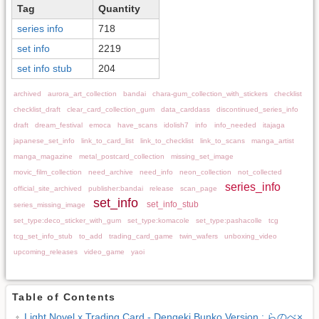
Tag
Quantity
series info
718
set info
2219
set info stub
204
archived
aurora_art_collection
bandai
chara-gum_collection_with_stickers
checklist
checklist_draft
clear_card_collection_gum
data_carddass
discontinued_series_info
draft
dream_festival
emoca
have_scans
idolish7
info
info_needed
itajaga
japanese_set_info
link_to_card_list
link_to_checklist
link_to_scans
manga_artist
manga_magazine
metal_postcard_collection
missing_set_image
movic_film_collection
need_archive
need_info
neon_collection
not_collected
series_info
official_site_archived
publisher:bandai
release
scan_page
set_info
set_info_stub
series_missing_image
set_type:deco_sticker_with_gum
set_type:komacole
set_type:pashacolle
tcg
tcg_set_info_stub
to_add
trading_card_game
twin_wafers
unboxing_video
upcoming_releases
video_game
yaoi
Table of Contents
Light Novel x Trading Card - Dengeki Bunko Version : らのべ×